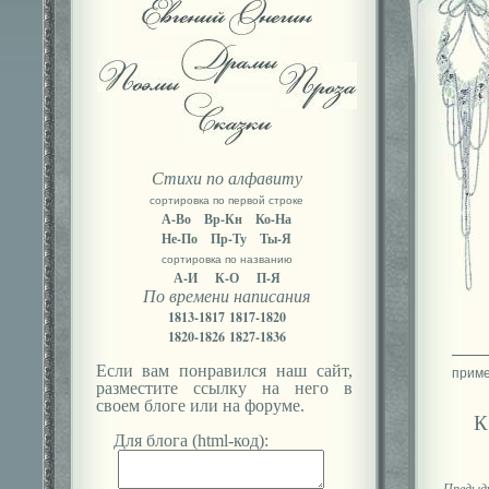
Стихи по алфавиту
сортировка по первой строке
А-Во
Вр-Кн
Ко-На
Не-По
Пр-Ту
Ты-Я
сортировка по названию
А-И
К-О
П-Я
По времени написания
1813-1817
1817-1820
1820-1826
1827-1836
Если вам понравился наш сайт,
разместите ссылку на него в
своем блоге или на форуме.
К
Для блога (html-код):