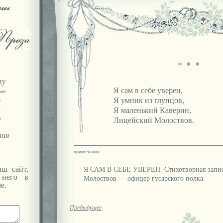
* * *
ту
Я сам в себе уверен,
оке
а
Я умник из глупцов,
Я
Я маленький Каверин,
ю
Лицейский Молоствов.
ния
Я САМ В СЕБЕ УВЕРЕН. Стихотворная запись
ш сайт,
 него в
Молоствов — офицер гусарского полка.
е.
Предыдущее