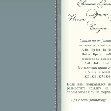
Стихи по алфави
сортировка по первой стр
А-Во
Вр-Кн
Ко-Н
Не-По
Пр-Ту
Ты-
сортировка по названи
А-И
К-О
П-Я
По времени написа
1813-1817
1817-1820
1820-1826
1827-1836
Если вам понравился на
разместите ссылку на
своем блоге или на форум
Для блога (html-код):