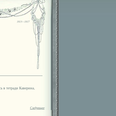
1813—1817
 в тетради Каверина,
Следующее