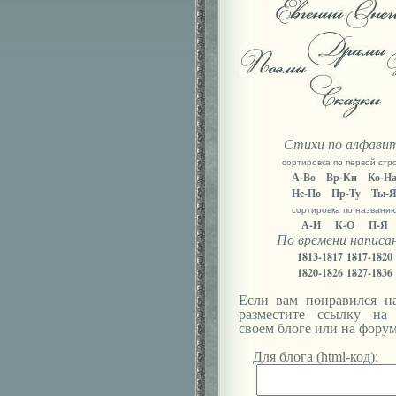
Стихи по алфави
сортировка по первой стр
А-Во
Вр-Кн
Ко-Н
Не-По
Пр-Ту
Ты-
сортировка по названи
А-И
К-О
П-Я
По времени написа
1813-1817
1817-1820
1820-1826
1827-1836
Если вам понравился на
разместите ссылку на
своем блоге или на форум
Для блога (html-код):