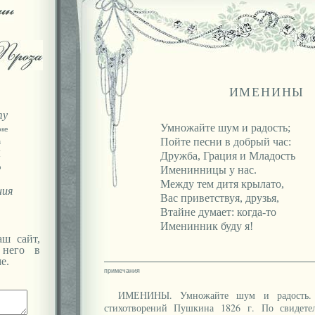
ИМЕНИНЫ
ту
Умножайте шум и радость;
оке
а
Пойте песни в добрый час:
Я
Дружба, Грация и Младость
ю
Именинницы у нас.
Между тем дитя крылато,
ния
Вас приветствуя, друзья,
Втайне думает: когда-то
Именинник буду я!
ш сайт,
 него в
е.
ИМЕНИНЫ. Умножайте шум и радость. 
стихотворений Пушкина 1826 г. По свидетел