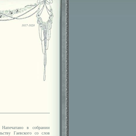
1817-1820
Напечатано в собрании
ьству Гаевского со слов