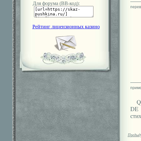
Для форума (ВВ-код):
Рейтинг лицензионных казино
Q
DE 
сти
Предыд