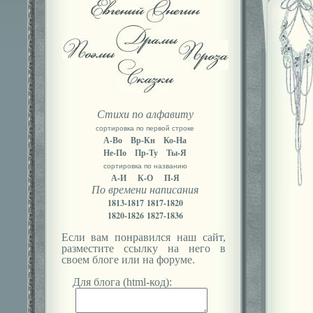
Стихи по алфавиту
сортировка по первой строке
А-Во
Вр-Кн
Ко-На
Не-По
Пр-Ту
Ты-Я
сортировка по названию
А-И
К-О
П-Я
По времени написания
1813-1817
1817-1820
1820-1826
1827-1836
Если вам понравился наш сайт,
разместите ссылку на него в
своем блоге или на форуме.
Для блога (html-код):