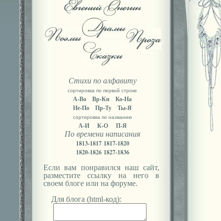
Стихи по алфавиту
сортировка по первой строке
А-Во
Вр-Кн
Ко-На
Не-По
Пр-Ту
Ты-Я
сортировка по названию
А-И
К-О
П-Я
По времени написания
1813-1817
1817-1820
1820-1826
1827-1836
Если вам понравился наш сайт,
разместите ссылку на него в
своем блоге или на форуме.
Для блога (html-код):