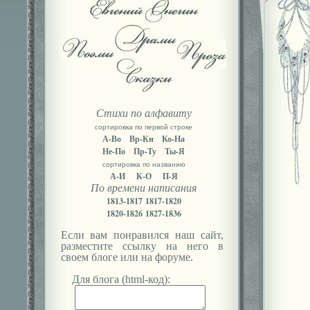
Стихи по алфавиту
сортировка по первой строке
А-Во
Вр-Кн
Ко-На
Не-По
Пр-Ту
Ты-Я
сортировка по названию
А-И
К-О
П-Я
По времени написания
1813-1817
1817-1820
1820-1826
1827-1836
Если вам понравился наш сайт,
разместите ссылку на него в
своем блоге или на форуме.
Для блога (html-код):