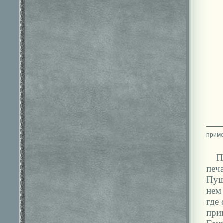
П
печ
Пуш
нем
где 
при
Ган