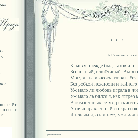
* * *
ту
Tel j'étais antrefois et
оке
а
Каков я прежде был, таков и ны
Я
Беспечный, влюбчивый. Вы знае
ю
Могу ль на красоту взирать без
ния
Без робкой нежности и тайного
Уж мало ли любовь играла в ж
Уж мало ль бился я, как ястреб 
В обманчивых сетях, раскинут
ш сайт,
А не исправленный стократною
 него в
е.
Я новым идолам несу мои мольб