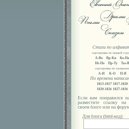
Стихи по алфави
сортировка по первой стр
А-Во
Вр-Кн
Ко-Н
Не-По
Пр-Ту
Ты-
сортировка по названи
А-И
К-О
П-Я
По времени написа
1813-1817
1817-1820
1820-1826
1827-1836
Если вам понравился на
разместите ссылку на
своем блоге или на форум
Для блога (html-код):