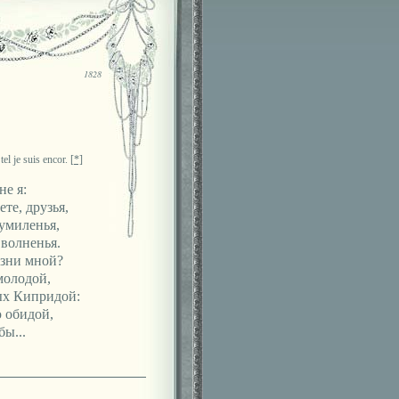
1828
 tel je suis encor.
[*]
не я:
те, друзья,
 умиленья,
 волненья.
изни мной?
молодой,
ых Кипридой:
 обидой,
ы...