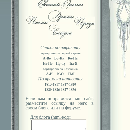
Стихи по алфавиту
сортировка по первой строке
А-Во
Вр-Кн
Ко-На
Не-По
Пр-Ту
Ты-Я
сортировка по названию
А-И
К-О
П-Я
По времени написания
1813-1817
1817-1820
1820-1826
1827-1836
Если вам понравился наш сайт,
разместите ссылку на него в
своем блоге или на форуме.
Для блога (html-код):