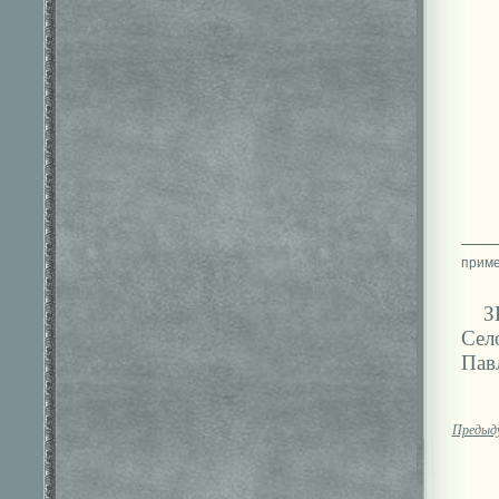
З
Сел
Пав
Предыд