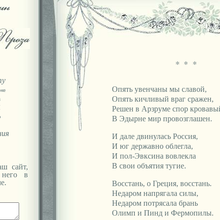
* * *
ту
Опять увенчаны мы славой,
оке
а
Опять кичливый враг сражен,
Я
Решен в Арзруме спор кровавы
ю
В Эдырне мир провозглашен.
ния
И дале двинулась Россия,
И юг державно облегла,
И пол-Эвксина вовлекла
В свои объятия тугие.
ш сайт,
 него в
е.
Восстань, о Греция, восстань.
Недаром напрягала силы,
Недаром потрясала брань
Олимп и Пинд и Фермопилы.