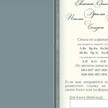
Стихи по алфави
сортировка по первой стр
А-Во
Вр-Кн
Ко-Н
Не-По
Пр-Ту
Ты-
сортировка по названи
А-И
К-О
П-Я
По времени написа
1813-1817
1817-1820
1820-1826
1827-1836
Если вам понравился на
разместите ссылку на
своем блоге или на форум
Для блога (html-код):