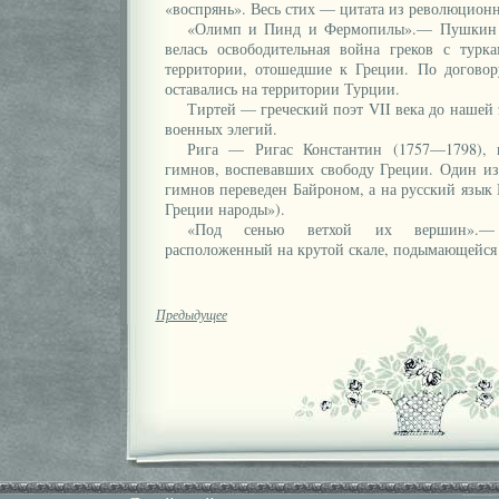
«воспрянь». Весь стих — цитата из революционн
«Олимп и Пинд и Фермопилы».— Пушкин пе
велась освободительная война греков с турк
территории, отошедшие к Греции. По догово
оставались на территории Турции.
Тиртей — греческий поэт VII века до нашей 
военных элегий.
Рига — Ригас Константин (1757—1798), г
гимнов, воспевавших свободу Греции. Один из
гимнов переведен Байроном, а на русский язык 
Греции народы»).
«Под сенью ветхой их вершин».—
расположенный на крутой скале, подымающейся 
Предыдущее