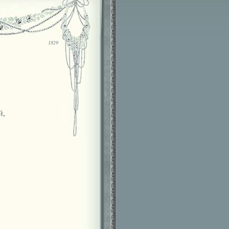
1829
й,