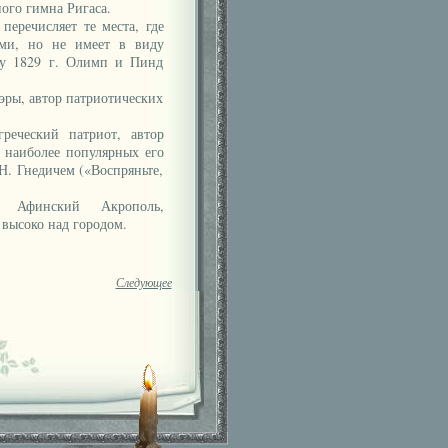
ого гимна Ригаса.
речисляет те места, где
ами, но не имеет в виду
ру 1829 г. Олимп и Пинд
эры, автор патриотических
реческий патриот, автор
 наиболее популярных его
Н. Гнедичем («Воспряньте,
 Афинский Акрополь,
высоко над городом.
Следующее