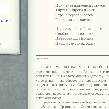
При пенье пламенных стихов
Тиртея, Байрона и Риги
Страна героев и богов
Расторгла рабские вериги.
 казино
Под сенью ветхой их вершин
Свобода юная возникла,
На гробах ..... Перикла,
На .... мраморных Афин.
ОПЯТЬ УВЕНЧАНЫ МЫ СЛАВОЙ. Необ
стихотворения, посвященного Адрианопольско
сентября 1829 г. По этому мирному договору Ро
устье Дуная и ряд городов на Черноморском п
получала независимость. Стихотворение это 
ошибочно как два самостоятельных наброск
редакторы переставляли отдельные строфы, п
какой они имеют.
Эдырне — турецкое название Адрианополя.
«Восстань, о Греция...» — Слово «восстань» 