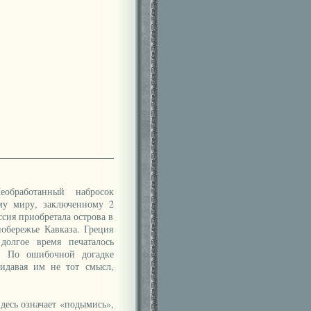
работанный набросок
му миру, заключенному 2
ссия приобретала острова в
обережье Кавказа. Греция
долгое время печаталось
а. По ошибочной догадке
ридавая им не тот смысл,
здесь означает «подымись»,