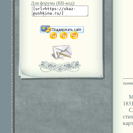
Для форума (ВВ-код):
М
1831
С
сти
карт