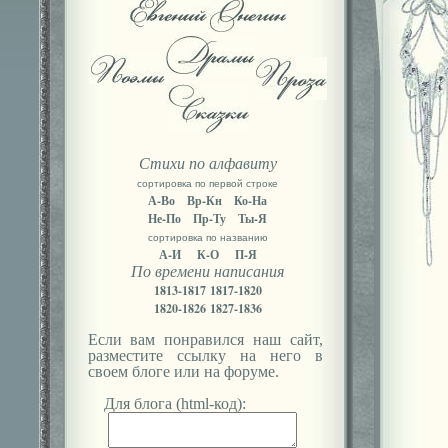
Стихи по алфавиту
сортировка по первой строке
А-Во
Вр-Кн
Ко-На
Не-По
Пр-Ту
Ты-Я
сортировка по названию
А-И
К-О
П-Я
По времени написания
1813-1817
1817-1820
1820-1826
1827-1836
Если вам понравился наш сайт,
разместите ссылку на него в
своем блоге или на форуме.
Для блога (html-код):