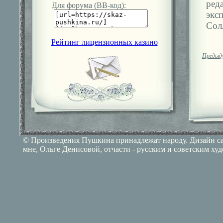
ред
Для форума (ВВ-код):
экс
Сол
Рейтинг лицензионных казино
Предыд
© Произведения Пушкина принадлежат народу. Дизайн сай
мне, Ольге Денисовой, отчасти - русским и советским ху