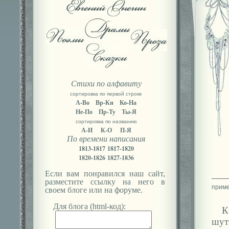
Стихи по алфавиту
сортировка по первой строке
А-Во
Вр-Кн
Ко-На
Не-По
Пр-Ту
Ты-Я
сортировка по названию
А-И
К-О
П-Я
По времени написания
1813-1817
1817-1820
1820-1826
1827-1836
Если вам понравился наш сайт,
разместите ссылку на него в
своем блоге или на форуме.
Для блога (html-код):
К
шут