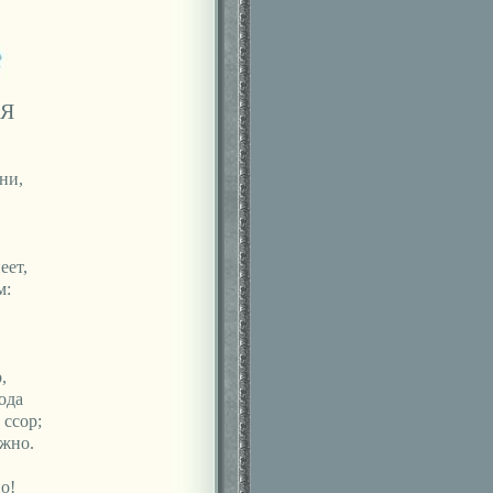
АЯ
ни,
еет,
м:
,
ода
ссор;
ожно.
о!