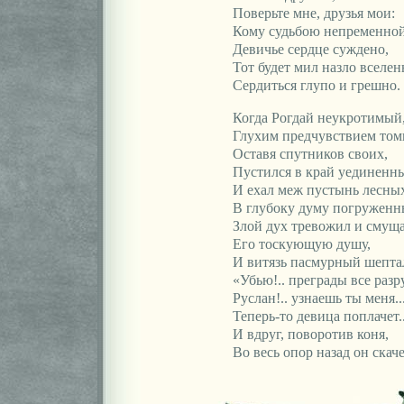
Поверьте мне, друзья мои:
Кому судьбою непременно
Девичье сердце суждено,
Тот будет мил назло вселен
Сердиться глупо и грешно.
Когда Рогдай неукротимый
Глухим предчувствием то
Оставя спутников своих,
Пустился в край уединенн
И ехал меж пустынь лесных
В глубоку думу погружен
Злой дух тревожил и смущ
Его тоскующую душу,
И витязь пасмурный шепта
«Убью!.. преграды все разру
Руслан!.. узнаешь ты меня..
Теперь-то девица поплачет..
И вдруг, поворотив коня,
Во весь опор назад он скаче