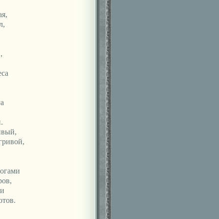
я,
л,
,
еса
а
.
ивый,
гривой,
ногами
ров,
ми
отов.