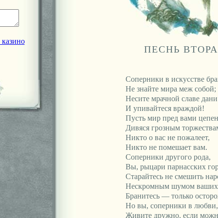
 казино
ПЕСНЬ ВТОР
Соперники в искусстве бра
Не знайте мира меж собой;
Несите мрачной славе дани
И упивайтеся враждой!
Пусть мир пред вами цепен
Дивяся грозным торжества
Никто о вас не пожалеет,
Никто не помешает вам.
Соперники другого рода,
Вы, рыцари парнасских гор
Старайтесь не смешить нар
Нескромным шумом ваших 
Бранитесь — только остор
Но вы, соперники в любви,
Живите дружно, если можн