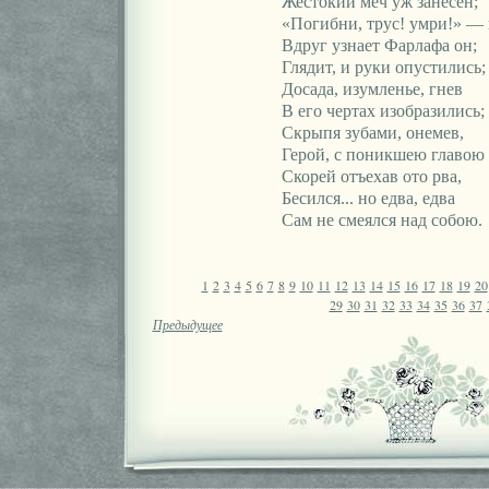
Жестокий меч уж занесен;
«Погибни, трус! умри!» — в
Вдруг узнает Фарлафа он;
Глядит, и руки опустились;
Досада, изумленье, гнев
В его чертах изобразились;
Скрыпя зубами, онемев,
Герой, с поникшею главою
Скорей отъехав ото рва,
Бесился... но едва, едва
Сам не смеялся над собою.
1
2
3
4
5
6
7
8
9
10
11
12
13
14
15
16
17
18
19
20
29
30
31
32
33
34
35
36
37
Предыдущее