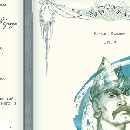
Руслан и Людмила
Стр. 9
ту
оке
а
Я
ю
ния
ш сайт,
 него в
е.