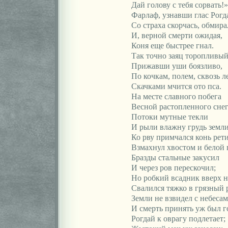
Дай голову с тебя сорвать!»
Фарлаф, узнавши глас Рогда
Со страха скорчась, обмира
И, верной смерти ожидая,
Коня еще быстрее гнал.
Так точно заяц торопливый
Прижавши уши боязливо,
По кочкам, полем, сквозь л
Скачками мчится ото пса.
На месте славного побега
Весной растопленного снег
Потоки мутные текли
И рыли влажну грудь земли
Ко рву примчался конь рет
Взмахнул хвостом и белой 
Бразды стальные закусил
И через ров перескочил;
Но робкий всадник вверх 
Свалился тяжко в грязный 
Земли не взвидел с небеса
И смерть принять уж был г
Рогдай к оврагу подлетает;