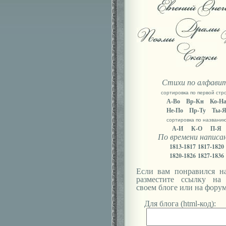
Стихи по алфави
сортировка по первой стр
А-Во
Вр-Кн
Ко-Н
Не-По
Пр-Ту
Ты-
сортировка по названи
А-И
К-О
П-Я
По времени написа
1813-1817
1817-1820
1820-1826
1827-1836
Если вам понравился на
разместите ссылку на
своем блоге или на форум
Для блога (html-код):