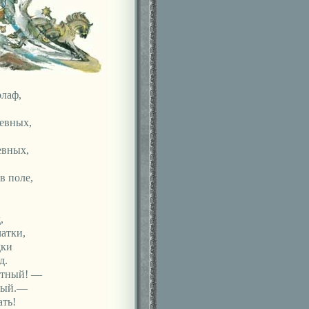
рлаф,
евных,
евных,
в поле,
,
чатки,
дки
д.
стный! —
ный.—
ать!