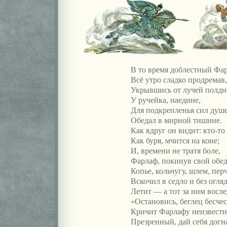
В то время доблестный Фа
Всё утро сладко продремав,
Укрывшись от лучей полдн
У ручейка, наедине,
Для подкрепленья сил душ
Обедал в мирной тишине.
Как вдруг он видит: кто-то 
Как буря, мчится на коне;
И, времени не тратя боле,
Фарлаф, покинув свой обед
Копье, кольчугу, шлем, пер
Вскочил в седло и без огля
Летит — а тот за ним восле
«Остановись, беглец бесче
Кричит Фарлафу неизвест
Презренный, дай себя догн