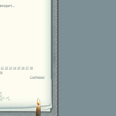
ещает...
21
22
23
24
25
26
27
28
38
Следующее