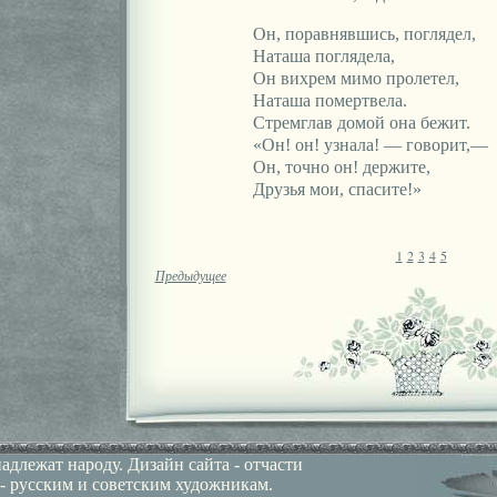
Он, поравнявшись, поглядел,
Наташа поглядела,
Он вихрем мимо пролетел,
Наташа помертвела.
Стремглав домой она бежит.
«Он! он! узнала! — говорит,—
Он, точно он! держите,
Друзья мои, спасите!»
1
2
3
4
5
Предыдущее
лежат народу. Дизайн сайта - отчасти
 - русским и советским художникам.