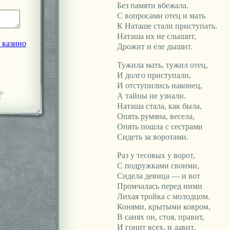
Без памяти вбежала.
С вопросами отец и мать
К Наташе стали приступать.
Наташа их не слышит,
 казино
Дрожит и еле дышит.
Тужила мать, тужил отец,
И долго приступали,
И отступились наконец,
А тайны не узнали.
Наташа стала, как была,
Опять румяна, весела,
Опять пошла с сестрами
Сидеть за воротами.
Раз у тесовых у ворот,
С подружками своими,
Сидела девица — и вот
Промчалась перед ними
Лихая тройка с молодцом.
Конями, крытыми ковром,
В санях он, стоя, правит,
И гонит всех, и давит.