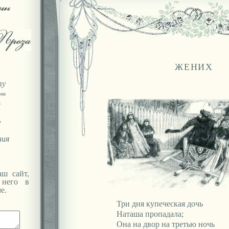
ЖЕНИХ
ту
оке
а
Я
ю
ния
ш сайт,
 него в
е.
Три дня купеческая дочь
Наташа пропадала;
Она на двор на третью ночь