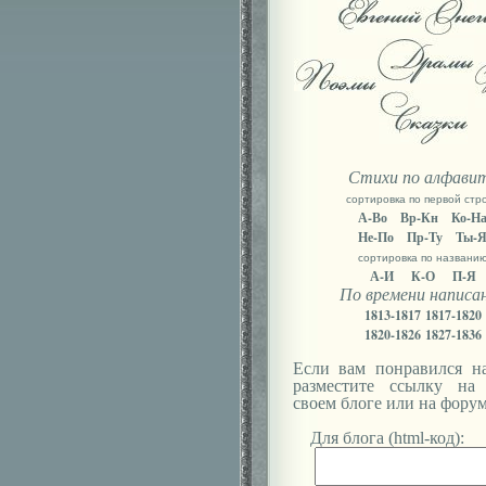
Стихи по алфави
сортировка по первой стр
А-Во
Вр-Кн
Ко-Н
Не-По
Пр-Ту
Ты-
сортировка по названи
А-И
К-О
П-Я
По времени написа
1813-1817
1817-1820
1820-1826
1827-1836
Если вам понравился на
разместите ссылку на
своем блоге или на форум
Для блога (html-код):