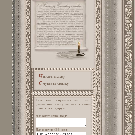
Ч
итать сказку
С
лушать сказку
Если вам понравился наш сайт,
разместите ссылку на него в своем
блоге или на форуме.
Для блога (html-код):
Для форума (ВВ-код):