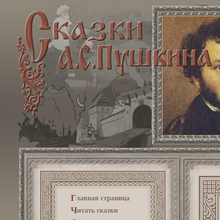
Г
лавная страница
Ч
итать сказки