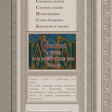
С
мотреть сказки
С
лушать сказки
И
ллюстрации
С
тихи Пушкина
К
онтакты и ссылки
Сказка о попе и о работнике его
Балде.
На этой странице можно смотреть
онлайн и бесплатно скачать
мультфильм о попе и работнике его
Балде (в разных разрешениях и
форматах).