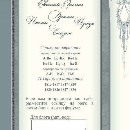
Стихи по алфавиту
сортировка по первой строке
А-Во
Вр-Кн
Ко-На
Не-По
Пр-Ту
Ты-Я
сортировка по названию
А-И
К-О
П-Я
По времени написания
1813-1817
1817-1820
1820-1826
1827-1836
Если вам понравился наш сайт,
разместите ссылку на него в
своем блоге или на форуме.
Для блога (html-код):