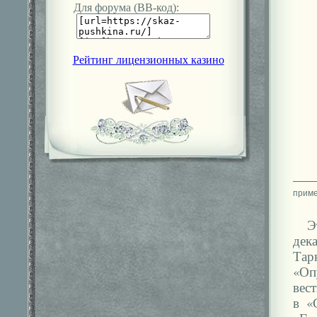
Для форума (ВВ-код):
Рейтинг лицензионных казино
Э
дек
Тар
«Оп
вес
в «