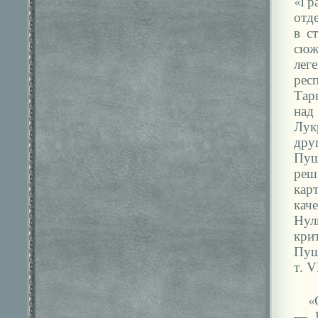
«Гр
отд
в с
сюж
лег
рес
Тар
над
Лук
дру
Пуш
реш
кар
кач
Нул
кри
Пуш
т. VI
«
— 1