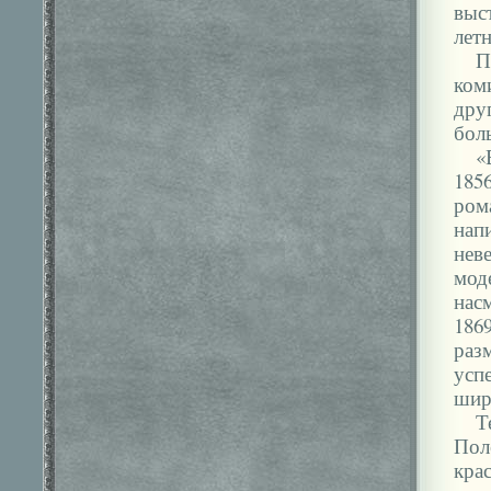
выс
летн
П
ком
дру
бол
«
185
ром
нап
нев
мод
нас
186
раз
успе
шир
Т
Пол
крас