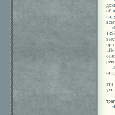
док
обр
вид
все
«
185
выс
про
«По
сен
рев
«
опе
— 1
эти
усп
Т
траг
«
— з