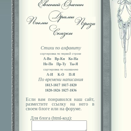
Стихи по алфавиту
сортировка по первой строке
А-Во
Вр-Кн
Ко-На
Не-По
Пр-Ту
Ты-Я
сортировка по названию
А-И
К-О
П-Я
По времени написания
1813-1817
1817-1820
1820-1826
1827-1836
Если вам понравился наш сайт,
разместите ссылку на него в
своем блоге или на форуме.
Для блога (html-код):