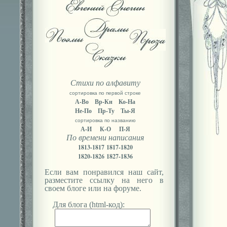
Стихи по алфавиту
сортировка по первой строке
А-Во
Вр-Кн
Ко-На
Не-По
Пр-Ту
Ты-Я
сортировка по названию
А-И
К-О
П-Я
По времени написания
1813-1817
1817-1820
1820-1826
1827-1836
Если вам понравился наш сайт,
разместите ссылку на него в
своем блоге или на форуме.
Для блога (html-код):