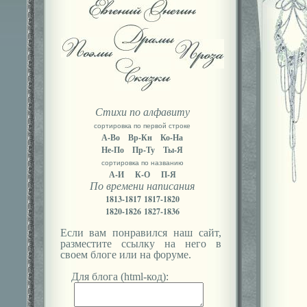
Стихи по алфавиту
сортировка по первой строке
А-Во
Вр-Кн
Ко-На
Не-По
Пр-Ту
Ты-Я
сортировка по названию
А-И
К-О
П-Я
По времени написания
1813-1817
1817-1820
1820-1826
1827-1836
Если вам понравился наш сайт,
разместите ссылку на него в
своем блоге или на форуме.
Для блога (html-код):