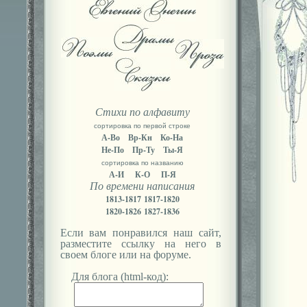
Стихи по алфавиту
сортировка по первой строке
А-Во
Вр-Кн
Ко-На
Не-По
Пр-Ту
Ты-Я
сортировка по названию
А-И
К-О
П-Я
По времени написания
1813-1817
1817-1820
1820-1826
1827-1836
Если вам понравился наш сайт,
разместите ссылку на него в
своем блоге или на форуме.
Для блога (html-код):