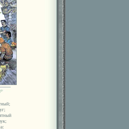
тный;
уг;
иятный
ук;
а: