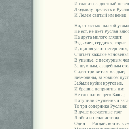
И славит сладостный певе
Людмилу-прелесть и Русла
И Лелем свитый им венец.
Но, страстью пылкой утом
Не ест, не пьет Руслан вл
На друга милого глядит,
Вздыхает, сердится, горит
И, щипля ус от нетерпенья,
Считает каждые мгновенья
В унынье, с пасмурным чел
За шумным, свадебным сто
Сидят три витязя младые;
Безмолвны, за ковшом пус
Забыли кубки круговые,
И брашна неприятны им;
Не слышат вещего Баяна;
Потупили смущенный взгл
То три соперника Руслана;
В душе несчастные таят
Любви и ненависти яд.
Один — Рогдай, воитель с