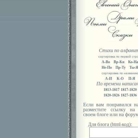
Стихи по алфави
сортировка по первой стр
А-Во
Вр-Кн
Ко-Н
Не-По
Пр-Ту
Ты-
сортировка по названи
А-И
К-О
П-Я
По времени написа
1813-1817
1817-1820
1820-1826
1827-1836
Если вам понравился на
разместите ссылку на
своем блоге или на форум
Для блога (html-код):