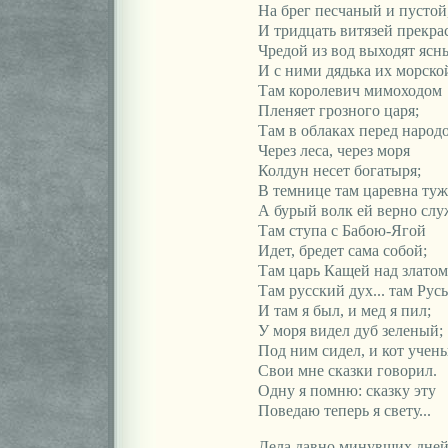
На брег песчаный и пустой
И тридцать витязей прекр
Чредой из вод выходят ясн
И с ними дядька их морско
Там королевич мимоходом
Пленяет грозного царя;
Там в облаках перед народ
Через леса, через моря
Колдун несет богатыря;
В темнице там царевна туж
А бурый волк ей верно слу
Там ступа с Бабою-Ягой
Идет, бредет сама собой;
Там царь Кащей над златом
Там русский дух... там Рус
И там я был, и мед я пил;
У моря видел дуб зеленый;
Под ним сидел, и кот учен
Свои мне сказки говорил.
Одну я помню: сказку эту
Поведаю теперь я свету...
Дела давно минувших дней