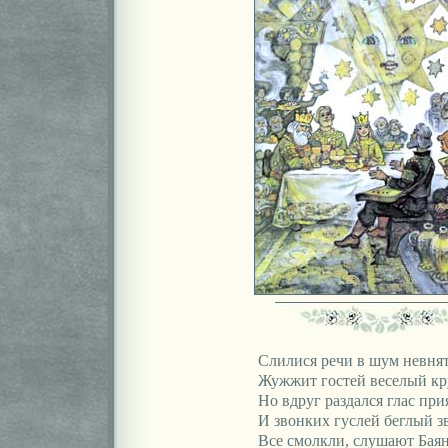
Слилися речи в шум невня
Жужжит гостей веселый кр
Но вдруг раздался глас пр
И звонких гуслей беглый зв
Все смолкли, слушают Баян