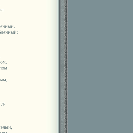
ц
на
ленный,
юбленный;
.
ом,
лом
тым,
яд:
мелый,