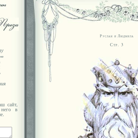
Руслан и Людмила
Стр. 3
ту
оке
а
Я
ю
ния
ш сайт,
 него в
е.