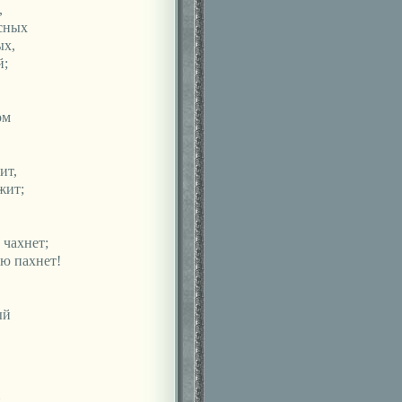
,
асных
ых,
й;
ом
ит,
жит;
 чахнет;
ью пахнет!
ый
,