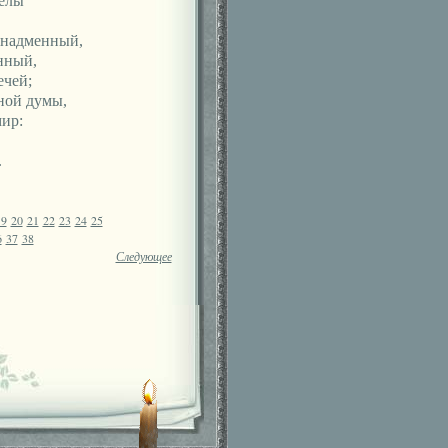
елы
 надменный,
нный,
ечей;
ной думы,
ир:
,
.
19
20
21
22
23
24
25
6
37
38
Следующее