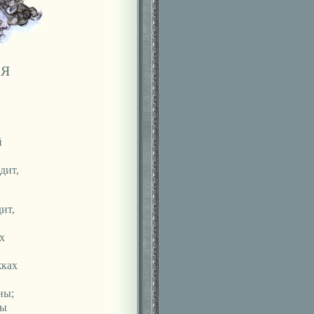
АЯ
й
дит,
ит,
х
жках
ны;
ны