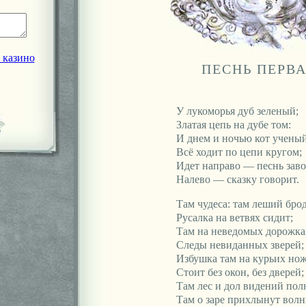
 казино
ПЕСНЬ ПЕРВ
У лукоморья дуб зеленый;
Златая цепь на дубе том:
И днем и ночью кот учены
Всё ходит по цепи кругом;
Идет направо — песнь заво
Налево — сказку говорит.
Там чудеса: там леший брод
Русалка на ветвях сидит;
Там на неведомых дорожка
Следы невиданных зверей;
Избушка там на курьих но
Стоит без окон, без дверей;
Там лес и дол видений пол
Там о заре прихлынут вол