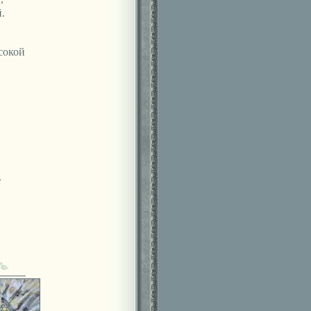
.
сокой
.