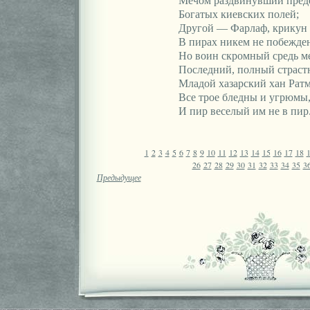
Мечом раздвинувший пред
Богатых киевских полей;
Другой — Фарлаф, крикун
В пирах никем не побежде
Но воин скромный средь м
Последний, полный страст
Младой хазарский хан Ратм
Все трое бледны и угрюмы
И пир веселый им не в пир
1
2
3
4
5
6
7
8
9
10
11
12
13
14
15
16
17
18
26
27
28
29
30
31
32
33
34
35
3
Предыдущее