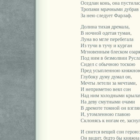
Оседлан конь, она пустилас
Тропами мрачными дубрав
За нею следует Фарлаф.
Долина тихая дремала,
В ночной одетая туман,
Луна во мгле перебегала
Из тучи в тучу и курган
Мгновенным блеском озаря
Под ним в безмолвии Русл
Сидел с обычною тоскою
Пред усыпленною княжно
Глубоку думу думал он,
Мечты летели за мечтами,
И неприметно веял сон
Над ним холодными крыла
На деву смутными очами
В дремоте томной он взгля
И, утомленною главою
Склонясь к ногам ее, заснул
И снится вещий сон герою:
Он видит, будто бы княжна