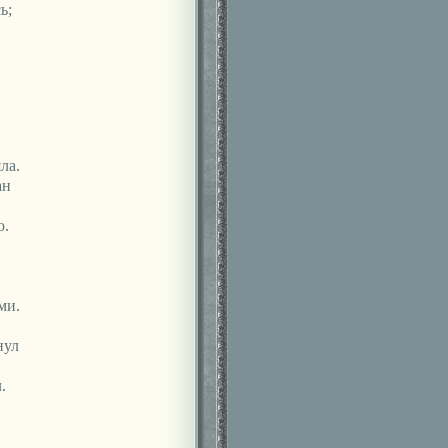
ь;
ла.
ан
ю.
ми.
нул
.