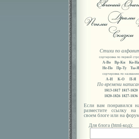
Стихи по алфави
сортировка по первой стр
А-Во
Вр-Кн
Ко-Н
Не-По
Пр-Ту
Ты-
сортировка по названи
А-И
К-О
П-Я
По времени написа
1813-1817
1817-1820
1820-1826
1827-1836
Если вам понравился на
разместите ссылку на
своем блоге или на форум
Для блога (html-код):