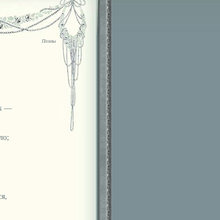
Поэмы
ах —
ло;
я,