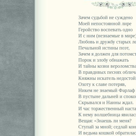
Зачем судьбой не суждено
Моей непостоянной лире
Геройство воспевать одно
И с ним (незнаемые в мире
Любовь и дружбу старых л
Печальной истины поэт,
Зачем я должен для потомс
Порок и злобу обнажать
И тайны козни вероломств
В правдивых песнях облич
Княжны искатель недостой
Охоту к славе потеряв,
Никем не знаемый Фарлаф
В пустыне дальней и спок
Скрывался и Наины ждал.
И час торжественный наста
К нему волшебница явилас
Вещая: «Знаешь ли меня?
Ступай за мной; седлай кон
И ведьма кошкой обратилас