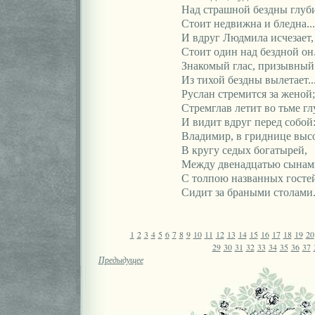
Над страшной бездны глу
Стоит недвижна и бледна...
И вдруг Людмила исчезает,
Стоит один над бездной он.
Знакомый глас, призывный
Из тихой бездны вылетает..
Руслан стремится за женой;
Стремглав летит во тьме гл
И видит вдруг перед собой
Владимир, в гриднице выс
В кругу седых богатырей,
Между двенадцатью сынам
С толпою названных госте
Сидит за браными столами
1
2
3
4
5
6
7
8
9
10
11
12
13
14
15
16
17
18
19
20
29
30
31
32
33
34
35
36
37
Предыдущее