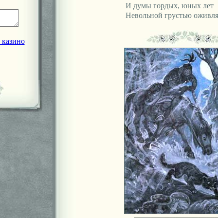
И думы гордых, юных лет
Невольной грустью оживляе
 казино