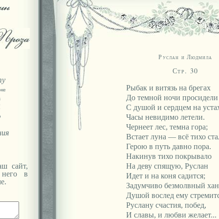
Руслан и Людмила
Стр. 30
ту
Рыбак и витязь на брегах
оке
До темной ночи просидели
а
Я
С душой и сердцем на уст
Часы невидимо летели.
ю
Чернеет лес, темна гора;
ния
Встает луна — всё тихо ста
Герою в путь давно пора.
Накинув тихо покрывало
ш сайт,
На деву спящую, Руслан
 него в
Идет и на коня садится;
е.
Задумчиво безмолвный хан
Душой вослед ему стремитс
Руслану счастия, побед,
И славы, и любви желает...