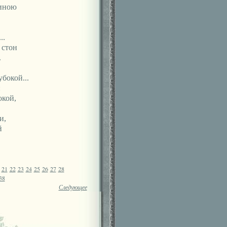
биною
..
 стон
.
убокой...
:
окой,
и,
й
.
21
22
23
24
25
26
27
28
38
Следующее