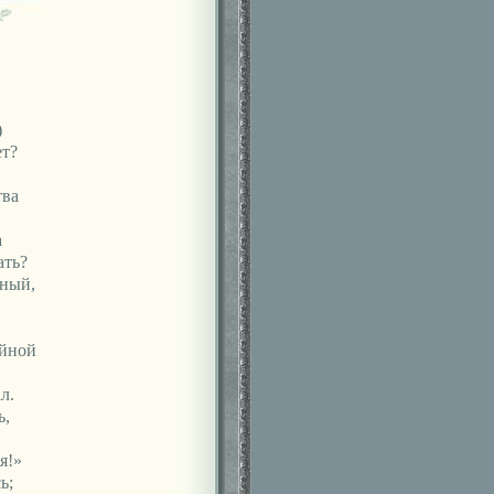
)
ет?
тва
а
ать?
ный,
ойной
л.
ь,
я!»
ь;